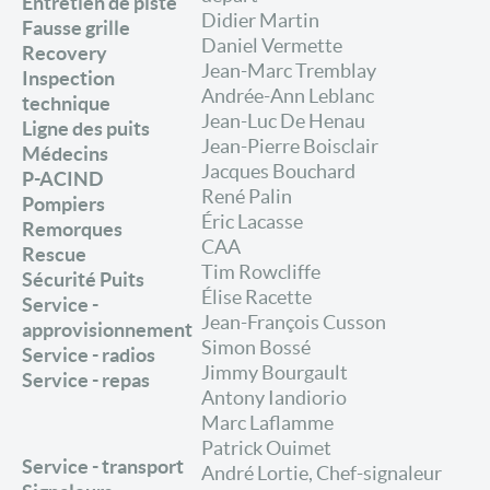
Entretien de piste
Didier Martin
Fausse grille
Daniel Vermette
Recovery
Jean-Marc Tremblay
Inspection
Andrée-Ann Leblanc
technique
Jean-Luc De Henau
Ligne des puits
Jean-Pierre Boisclair
Médecins
Jacques Bouchard
P-ACIND
René Palin
Pompiers
Éric Lacasse
Remorques
CAA
Rescue
Tim Rowcliffe
Sécurité Puits
Élise Racette
Service -
Jean-François Cusson
approvisionnement
Simon Bossé
Service - radios
Jimmy Bourgault
Service - repas
Antony Iandiorio
Marc Laflamme
Patrick Ouimet
Service - transport
André Lortie, Chef-signaleur